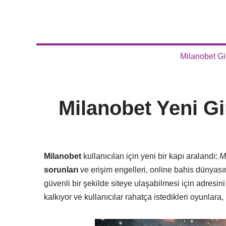
İçeriğe
geç
Milanobet Gi
Milanobet Yeni G
Milanobet
kullanıcıları için yeni bir kapı aralandı:
M
sorunları
ve erişim engelleri, online bahis dünyasın
güvenli bir şekilde siteye ulaşabilmesi için adresi
kalkıyor ve kullanıcılar rahatça istedikleri oyunlara