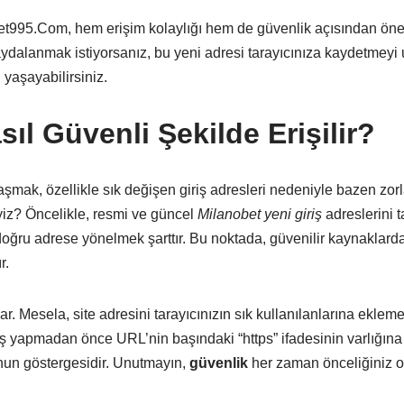
t995.Com, hem erişim kolaylığı hem de güvenlik açısından önem
aydalanmak istiyorsanız, bu yeni adresi tarayıcınıza kaydetmeyi
 yaşayabilirsiniz.
l Güvenli Şekilde Erişilir?
şmak, özellikle sık değişen giriş adresleri nedeniyle bazen zorlay
yiz? Öncelikle, resmi ve güncel
Milanobet yeni giriş
adreslerini 
doğru adrese yönelmek şarttır. Bu noktada, güvenilir kaynaklard
r.
ar. Mesela, site adresini tarayıcınızın sık kullanılanlarına ekleme
riş yapmadan önce URL’nin başındaki “https” ifadesinin varlığına
ğunun göstergesidir. Unutmayın,
güvenlik
her zaman önceliğiniz o