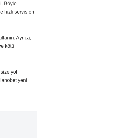
i. Böyle
hızlı servisleri
ullanın. Ayrıca,
ve kötü
size yol
ilanobet yeni