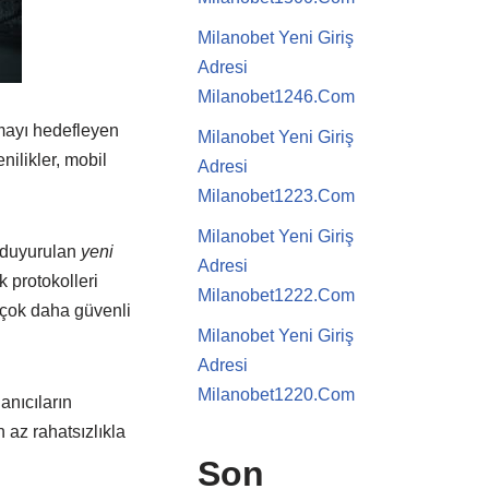
Milanobet Yeni Giriş
Adresi
Milanobet1246.Com
rmayı hedefleyen
Milanobet Yeni Giriş
nilikler, mobil
Adresi
Milanobet1223.Com
Milanobet Yeni Giriş
n duyurulan
yeni
Adresi
k protokolleri
Milanobet1222.Com
 çok daha güvenli
Milanobet Yeni Giriş
Adresi
Milanobet1220.Com
anıcıların
 az rahatsızlıkla
Son