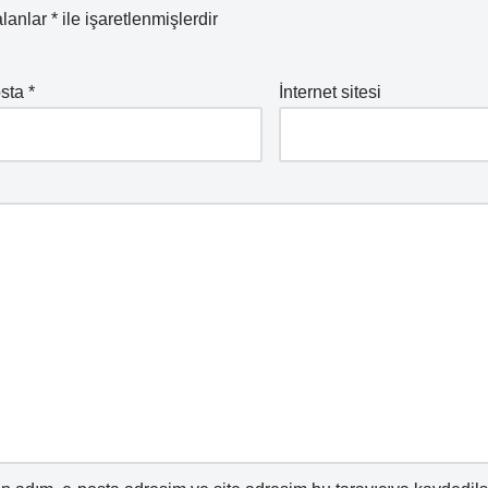
alanlar
*
ile işaretlenmişlerdir
osta
*
İnternet sitesi