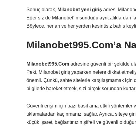
Sonuç olarak,
Milanobet yeni giriş
adresi Milanobe
Eğer siz de Milanobet’in sunduğu ayrıcalıklardan f
Böylece, her an ve her yerden kesintisiz bahis keyfi
Milanobet995.Com’a Nası
Milanobet995.Com
adresine güvenli bir şekilde ula
Peki, Milanobet giriş yaparken nelere dikkat etmeli
önemli. Çünkü, sahte sitelerle karşılaşmamak için 
bilgilerle hareket etmek, sizi birçok sorundan kurtarı
Güvenli erişim için bazı basit ama etkili yöntemler v
tıklamalardan kaçınmanızı sağlar. Ayrıca, siteye gi
küçük işaret, bağlantınızın şifreli ve güvenli oldu