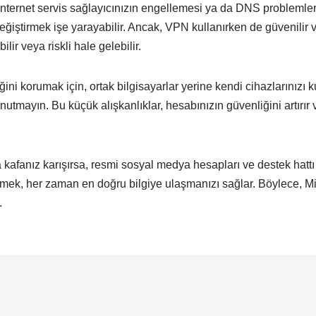
, internet servis sağlayıcınızın engellemesi ya da DNS problemler
tirmek işe yarayabilir. Ancak, VPN kullanırken de güvenilir ve 
lir veya riskli hale gelebilir.
ğini korumak için, ortak bilgisayarlar yerine kendi cihazlarınızı k
nutmayın. Bu küçük alışkanlıklar, hesabınızın güvenliğini artırır 
fanız karışırsa, resmi sosyal medya hesapları ve destek hattı 
etmek, her zaman en doğru bilgiye ulaşmanızı sağlar. Böylece, M
.