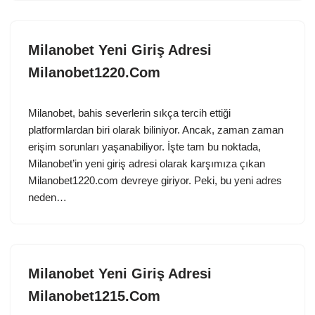
Milanobet Yeni Giriş Adresi
Milanobet1220.Com
Milanobet, bahis severlerin sıkça tercih ettiği
platformlardan biri olarak biliniyor. Ancak, zaman zaman
erişim sorunları yaşanabiliyor. İşte tam bu noktada,
Milanobet’in yeni giriş adresi olarak karşımıza çıkan
Milanobet1220.com devreye giriyor. Peki, bu yeni adres
neden…
Milanobet Yeni Giriş Adresi
Milanobet1215.Com