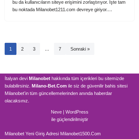
bu da kullanıcıların siteye erişimini zorlaştırıyor. İşte tam
bu noktada Milanobet1211.com devreye giriyor.…
1
2
3
…
7
Sonraki »
İtalyan devi
Milanobet
hakkında tüm içerikleri bu sitemizde
bulabilirsiniz.
Milano-Bet.Com
ile siz de güvenilir bahis sitesi
Milanobet'in tüm güncellemelerinden anında haberdar
olacaksınız.
Neve
|
WordPress
ile güçlendirilmiştir
Milanobet Yeni Giriş Adresi Milanobet1500.Com