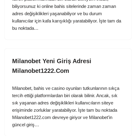
biliyorsunuz ki online bahis sitelerinde zaman zaman
adres değişiklikleri yaşanabiliyor ve bu durum
kullanıcılar için kafa karışıklığı yaratabiliyor. İşte tam da
bu noktada…
Milanobet Yeni Giriş Adresi
Milanobet1222.Com
Milanobet, bahis ve casino oyunları tutkunlarının sıkça
tercih ettiği platformlardan biri olarak bilinir. Ancak, sık
sık yaşanan adres değişiklikleri kullanıcıların siteye
erişiminde zorluklar yaratabiliyor. İşte tam bu noktada
Milanobet1222.com devreye giriyor ve Milanobet’in
güncel giriş…