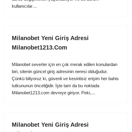
kullanıcılar…
Milanobet Yeni Giriş Adresi
Milanobet1213.Com
Milanobet severler için en çok merak edilen konulardan
biri, sitenin güncel giriş adresinin neresi olduğudur.
Çünkü biliyoruz ki, güvenli ve kesintisiz erişim her bahis
tutkununun önceliğidir. İşte tam da bu noktada
Milanobet1213.com devreye giriyor. Peki,…
Milanobet Yeni Giriş Adresi