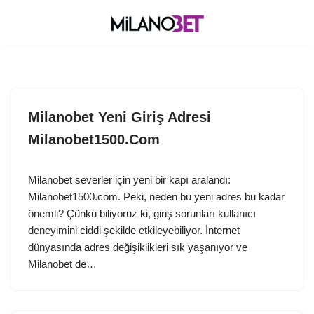
İçeriğe
geç
Milanobet Yeni Giriş Adresi
Milanobet1500.Com
Milanobet severler için yeni bir kapı aralandı:
Milanobet1500.com. Peki, neden bu yeni adres bu kadar
önemli? Çünkü biliyoruz ki, giriş sorunları kullanıcı
deneyimini ciddi şekilde etkileyebiliyor. İnternet
dünyasında adres değişiklikleri sık yaşanıyor ve
Milanobet de…