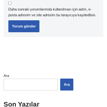
Daha sonraki yorumlarımda kullanılması için adım, e-
posta adresim ve site adresim bu tarayıcıya kaydedilsin.
Ara
Ara
Son Yazılar