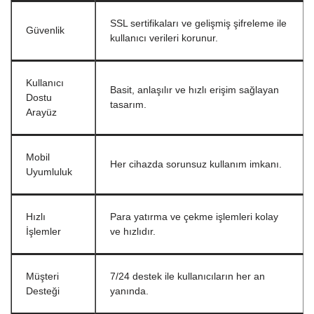
SSL sertifikaları ve gelişmiş şifreleme ile
Güvenlik
kullanıcı verileri korunur.
Kullanıcı
Basit, anlaşılır ve hızlı erişim sağlayan
Dostu
tasarım.
Arayüz
Mobil
Her cihazda sorunsuz kullanım imkanı.
Uyumluluk
Hızlı
Para yatırma ve çekme işlemleri kolay
İşlemler
ve hızlıdır.
Müşteri
7/24 destek ile kullanıcıların her an
Desteği
yanında.