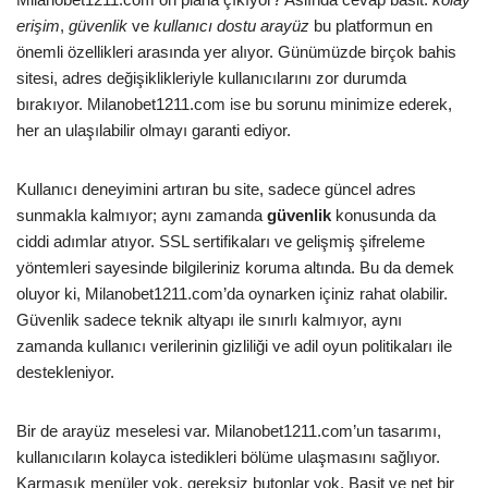
erişim
,
güvenlik
ve
kullanıcı dostu arayüz
bu platformun en
önemli özellikleri arasında yer alıyor. Günümüzde birçok bahis
sitesi, adres değişiklikleriyle kullanıcılarını zor durumda
bırakıyor. Milanobet1211.com ise bu sorunu minimize ederek,
her an ulaşılabilir olmayı garanti ediyor.
Kullanıcı deneyimini artıran bu site, sadece güncel adres
sunmakla kalmıyor; aynı zamanda
güvenlik
konusunda da
ciddi adımlar atıyor. SSL sertifikaları ve gelişmiş şifreleme
yöntemleri sayesinde bilgileriniz koruma altında. Bu da demek
oluyor ki, Milanobet1211.com’da oynarken içiniz rahat olabilir.
Güvenlik sadece teknik altyapı ile sınırlı kalmıyor, aynı
zamanda kullanıcı verilerinin gizliliği ve adil oyun politikaları ile
destekleniyor.
Bir de arayüz meselesi var. Milanobet1211.com’un tasarımı,
kullanıcıların kolayca istedikleri bölüme ulaşmasını sağlıyor.
Karmaşık menüler yok, gereksiz butonlar yok. Basit ve net bir