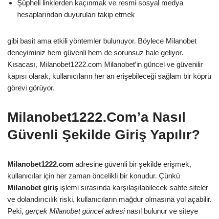
Şüpheli linklerden kaçınmak ve resmi sosyal medya
hesaplarından duyuruları takip etmek
gibi basit ama etkili yöntemler bulunuyor. Böylece Milanobet
deneyiminiz hem güvenli hem de sorunsuz hale geliyor.
Kısacası, Milanobet1222.com Milanobet’in güncel ve güvenilir
kapısı olarak, kullanıcıların her an erişebileceği sağlam bir köprü
görevi görüyor.
Milanobet1222.Com’a Nasıl
Güvenli Şekilde Giriş Yapılır?
Milanobet1222.com
adresine güvenli bir şekilde erişmek,
kullanıcılar için her zaman öncelikli bir konudur. Çünkü
Milanobet giriş
işlemi sırasında karşılaşılabilecek sahte siteler
ve dolandırıcılık riski, kullanıcıların mağdur olmasına yol açabilir.
Peki,
gerçek Milanobet güncel adresi
nasıl bulunur ve siteye