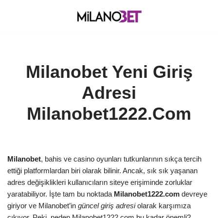
İçeriğe
geç
Milanobet Yeni Giriş
Adresi
Milanobet1222.Com
Milanobet
, bahis ve casino oyunları tutkunlarının sıkça tercih
ettiği platformlardan biri olarak bilinir. Ancak, sık sık yaşanan
adres değişiklikleri kullanıcıların siteye erişiminde zorluklar
yaratabiliyor. İşte tam bu noktada
Milanobet1222.com
devreye
giriyor ve Milanobet’in
güncel giriş adresi
olarak karşımıza
çıkıyor. Peki, neden Milanobet1222.com bu kadar önemli?