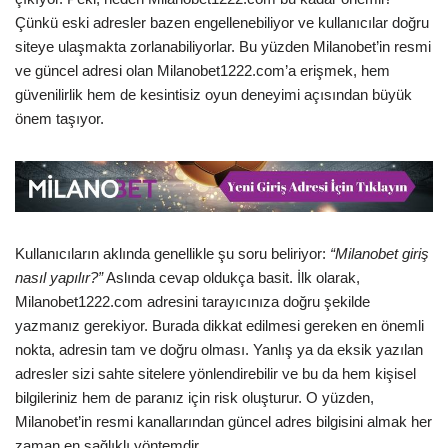
Çünkü eski adresler bazen engellenebiliyor ve kullanıcılar doğru
siteye ulaşmakta zorlanabiliyorlar. Bu yüzden Milanobet’in resmi
ve güncel adresi olan Milanobet1222.com’a erişmek, hem
güvenilirlik hem de kesintisiz oyun deneyimi açısından büyük
önem taşıyor.
Kullanıcıların aklında genellikle şu soru beliriyor:
“Milanobet giriş
nasıl yapılır?”
Aslında cevap oldukça basit. İlk olarak,
Milanobet1222.com adresini tarayıcınıza doğru şekilde
yazmanız gerekiyor. Burada dikkat edilmesi gereken en önemli
nokta, adresin tam ve doğru olması. Yanlış ya da eksik yazılan
adresler sizi sahte sitelere yönlendirebilir ve bu da hem kişisel
bilgileriniz hem de paranız için risk oluşturur. O yüzden,
Milanobet’in resmi kanallarından güncel adres bilgisini almak her
zaman en sağlıklı yöntemdir.