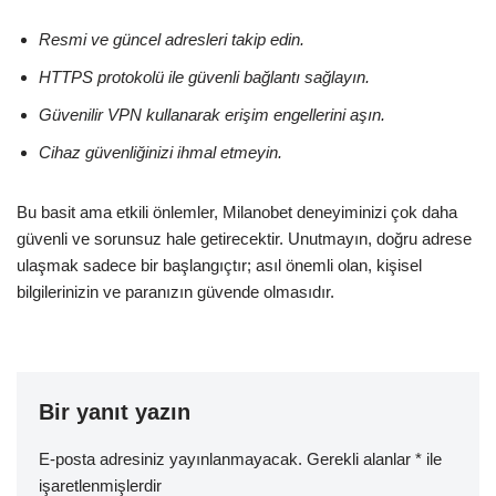
Resmi ve güncel adresleri takip edin.
HTTPS protokolü ile güvenli bağlantı sağlayın.
Güvenilir VPN kullanarak erişim engellerini aşın.
Cihaz güvenliğinizi ihmal etmeyin.
Bu basit ama etkili önlemler, Milanobet deneyiminizi çok daha
güvenli ve sorunsuz hale getirecektir. Unutmayın, doğru adrese
ulaşmak sadece bir başlangıçtır; asıl önemli olan, kişisel
bilgilerinizin ve paranızın güvende olmasıdır.
Bir yanıt yazın
E-posta adresiniz yayınlanmayacak.
Gerekli alanlar
*
ile
işaretlenmişlerdir