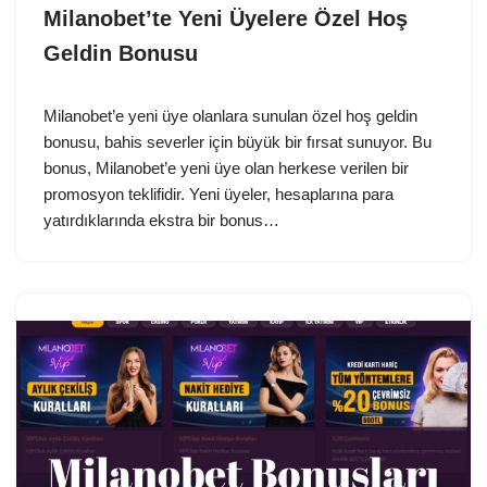
Milanobet’te Yeni Üyelere Özel Hoş
Geldin Bonusu
Milanobet’e yeni üye olanlara sunulan özel hoş geldin
bonusu, bahis severler için büyük bir fırsat sunuyor. Bu
bonus, Milanobet’e yeni üye olan herkese verilen bir
promosyon teklifidir. Yeni üyeler, hesaplarına para
yatırdıklarında ekstra bir bonus…