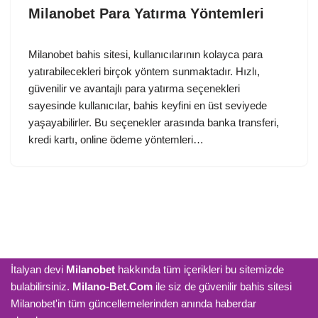
Milanobet Para Yatırma Yöntemleri
Milanobet bahis sitesi, kullanıcılarının kolayca para
yatırabilecekleri birçok yöntem sunmaktadır. Hızlı,
güvenilir ve avantajlı para yatırma seçenekleri
sayesinde kullanıcılar, bahis keyfini en üst seviyede
yaşayabilirler. Bu seçenekler arasında banka transferi,
kredi kartı, online ödeme yöntemleri…
İtalyan devi
Milanobet
hakkında tüm içerikleri bu sitemizde
bulabilirsiniz.
Milano-Bet.Com
ile siz de güvenilir bahis sitesi
Milanobet'in tüm güncellemelerinden anında haberdar