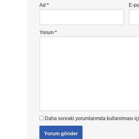
Ad
*
E-p
Yorum
*
Daha sonraki yorumlarımda kullanılması içi