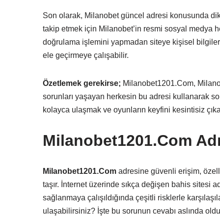
Son olarak, Milanobet güncel adresi konusunda dikka
takip etmek için Milanobet’in resmi sosyal medya he
doğrulama işlemini yapmadan siteye kişisel bilgileri
ele geçirmeye çalışabilir.
Özetlemek gerekirse;
Milanobet1201.Com, Milanobe
sorunları yaşayan herkesin bu adresi kullanarak s
kolayca ulaşmak ve oyunların keyfini kesintisiz çık
Milanobet1201.Com Adre
Milanobet1201.Com
adresine güvenli erişim, özel
taşır. İnternet üzerinde sıkça değişen bahis sitesi ad
sağlanmaya çalışıldığında çeşitli risklerle karşılaşıla
ulaşabilirsiniz? İşte bu sorunun cevabı aslında oldu