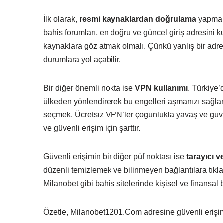
İlk olarak,
resmi kaynaklardan doğrulama
yapmak 
bahis forumları, en doğru ve güncel giriş adresini k
kaynaklara göz atmak olmalı. Çünkü yanlış bir adrese
durumlara yol açabilir.
Bir diğer önemli nokta ise
VPN kullanımı
. Türkiye’
ülkeden yönlendirerek bu engelleri aşmanızı sağlar
seçmek. Ücretsiz VPN’ler çoğunlukla yavaş ve güve
ve güvenli erişim için şarttır.
Güvenli erişimin bir diğer püf noktası ise
tarayıcı v
düzenli temizlemek ve bilinmeyen bağlantılara tıkl
Milanobet gibi bahis sitelerinde kişisel ve finansal 
Özetle, Milanobet1201.Com adresine güvenli erişim 