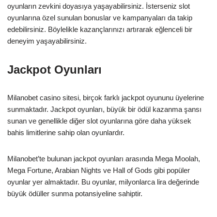
oyunların zevkini doyasıya yaşayabilirsiniz. İsterseniz slot
oyunlarına özel sunulan bonuslar ve kampanyaları da takip
edebilirsiniz. Böylelikle kazançlarınızı artırarak eğlenceli bir
deneyim yaşayabilirsiniz.
Jackpot Oyunları
Milanobet casino sitesi, birçok farklı jackpot oyununu üyelerine
sunmaktadır. Jackpot oyunları, büyük bir ödül kazanma şansı
sunan ve genellikle diğer slot oyunlarına göre daha yüksek
bahis limitlerine sahip olan oyunlardır.
Milanobet’te bulunan jackpot oyunları arasında Mega Moolah,
Mega Fortune, Arabian Nights ve Hall of Gods gibi popüler
oyunlar yer almaktadır. Bu oyunlar, milyonlarca lira değerinde
büyük ödüller sunma potansiyeline sahiptir.