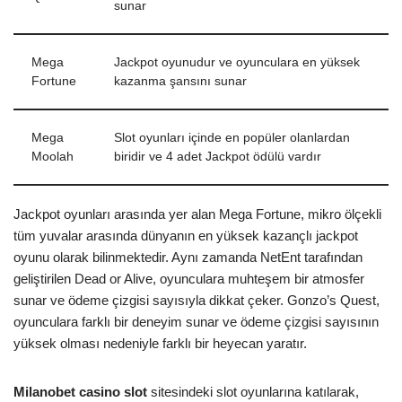
sunar
Mega
Jackpot oyunudur ve oyunculara en yüksek
Fortune
kazanma şansını sunar
Mega
Slot oyunları içinde en popüler olanlardan
Moolah
biridir ve 4 adet Jackpot ödülü vardır
Jackpot oyunları arasında yer alan Mega Fortune, mikro ölçekli
tüm yuvalar arasında dünyanın en yüksek kazançlı jackpot
oyunu olarak bilinmektedir. Aynı zamanda NetEnt tarafından
geliştirilen Dead or Alive, oyunculara muhteşem bir atmosfer
sunar ve ödeme çizgisi sayısıyla dikkat çeker. Gonzo’s Quest,
oyunculara farklı bir deneyim sunar ve ödeme çizgisi sayısının
yüksek olması nedeniyle farklı bir heyecan yaratır.
Milanobet casino slot
sitesindeki slot oyunlarına katılarak,