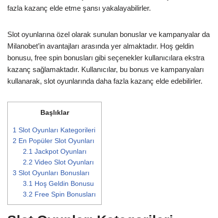
fazla kazanç elde etme şansı yakalayabilirler.
Slot oyunlarına özel olarak sunulan bonuslar ve kampanyalar da
Milanobet’in avantajları arasında yer almaktadır. Hoş geldin
bonusu, free spin bonusları gibi seçenekler kullanıcılara ekstra
kazanç sağlamaktadır. Kullanıcılar, bu bonus ve kampanyaları
kullanarak, slot oyunlarında daha fazla kazanç elde edebilirler.
Başlıklar
1
Slot Oyunları Kategorileri
2
En Popüler Slot Oyunları
2.1
Jackpot Oyunları
2.2
Video Slot Oyunları
3
Slot Oyunları Bonusları
3.1
Hoş Geldin Bonusu
3.2
Free Spin Bonusları