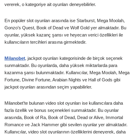
vererek, o kategoriye ait oyunları deneyebilirler.
En popüler slot oyunları arasında ise Starburst, Mega Moolah,
Gonzo’s Quest, Book of Dead ve Wolf Gold yer almaktadır. Bu
oyunlar, yüksek kazanç şansı ve heyecan verici özellikleri ile
kullanıcıların tercihleri arasına girmektedir.
Milanobet
, jackpot oyunları kategorisinde de birçok seçenek
sunmaktadır. Bu oyunlarda, daha yüksek miktarlarda para
kazanma şansı bulunmaktadır. Kullanıcılar, Mega Moolah, Mega
Fortune, Divine Fortune, Arabian Nights ve Hall of Gods gibi
jackpot oyunları arasından seçim yapabilirler.
Milanobet’te bulunan video slot oyunları ise kullanıcılara daha
fazla özellik ve bonus seçenekleri sunmaktadır. Bu oyunlar
arasında, Book of Ra, Book of Dead, Dead or Alive, Immortal
Romance ve Jack Hammer gibi sevilen oyunlar yer almaktadır.
Kullanıcılar, video slot oyunlarının özelliklerini deneyerek, daha